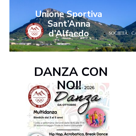
Unione Sportiva
Sant’Anna
d’Alfaedo
SOCIETÀ
C
DANZA CON
NOI!